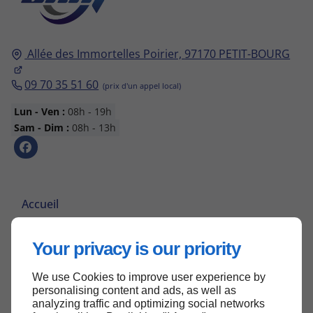
Allée des Immortelles Poirier,
97170
PETIT-BOURG
09 70 35 51 60
Lun - Ven :
08h - 19h
Sam - Dim :
08h - 13h
Accueil
Contactez-nous
Your privacy is our priority
Mentions légales
Plan du site
We use Cookies to improve user experience by
personalising content and ads, as well as
analyzing traffic and optimizing social networks